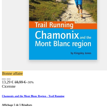
Bonne affaire
13,29
€
18,99
€
-30%
Cicerone
Chamonix and the Mont Blanc Region - Trail Running
Affichage
5
de 5 Résultats