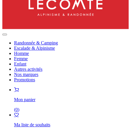
Randonnée & Camping
Escalade & Alpinisme
Homme
Femme
Enfant
Autres activités
Nos marques
Promotions
Mon panier
(
0
)
Ma liste de souhaits