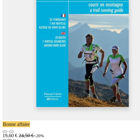
Bonne affaire
19,60
€
24,50
€
-20%