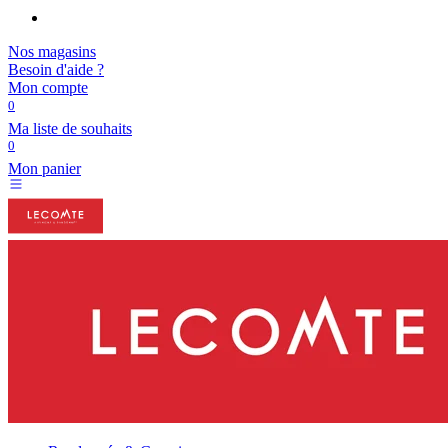
Nos magasins
Besoin d'aide ?
Mon compte
0
Ma liste de souhaits
0
Mon panier