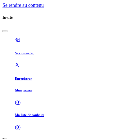
Se rendre au contenu
Invité
Se connecter
Enregistrer
Mon panier
(
0
)
Ma liste de souhaits
(
0
)