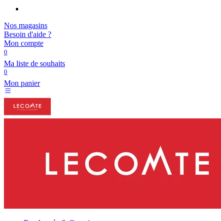
Nos magasins
Besoin d'aide ?
Mon compte
0
Ma liste de souhaits
0
Mon panier