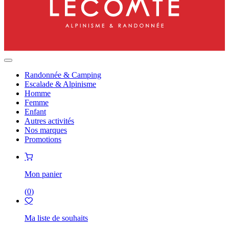
Randonnée & Camping
Escalade & Alpinisme
Homme
Femme
Enfant
Autres activités
Nos marques
Promotions
Mon panier
(
0
)
Ma liste de souhaits