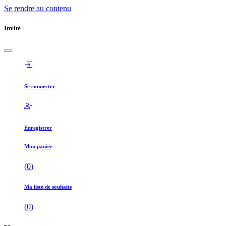
Se rendre au contenu
Invité
Se connecter
Enregistrer
Mon panier
(
0
)
Ma liste de souhaits
(
0
)