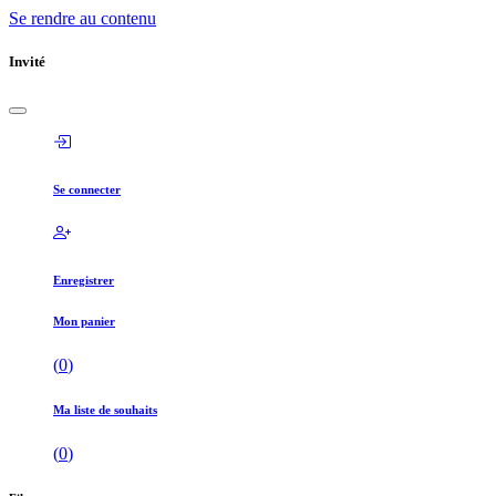
Se rendre au contenu
Invité
Se connecter
Enregistrer
Mon panier
(
0
)
Ma liste de souhaits
(
0
)