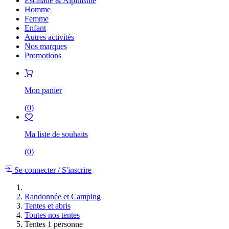
Escalade & Alpinisme
Homme
Femme
Enfant
Autres activités
Nos marques
Promotions
Mon panier
(
0
)
Ma liste de souhaits
(
0
)
Se connecter
/
S'inscrire
Randonnée et Camping
Tentes et abris
Toutes nos tentes
Tentes 1 personne