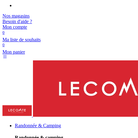
Nos magasins
Besoin d'aide ?
Mon compte
0
Ma liste de souhaits
0
Mon panier
Randonnée & Camping
Randonnée & camping