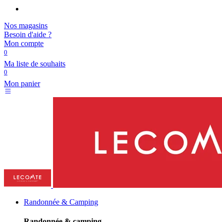
Nos magasins
Besoin d'aide ?
Mon compte
0
Ma liste de souhaits
0
Mon panier
Randonnée & Camping
Randonnée & camping