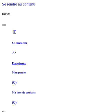
Se rendre au contenu
Invité
Se connecter
Enregistrer
Mon panier
(
0
)
Ma liste de souhaits
(
0
)