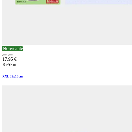
Nouveauté
17,95
€
ReSkin
XXL 35x10cm