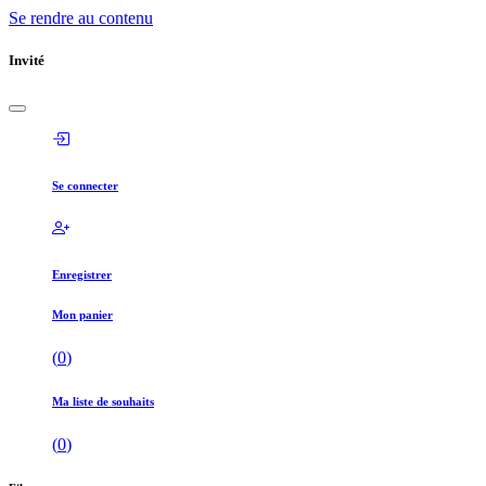
Se rendre au contenu
Invité
Se connecter
Enregistrer
Mon panier
(
0
)
Ma liste de souhaits
(
0
)