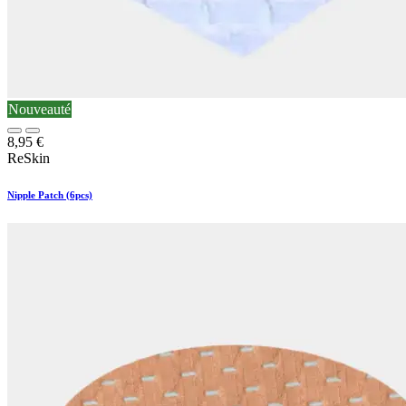
Nouveauté
8,95
€
ReSkin
Nipple Patch (6pcs)