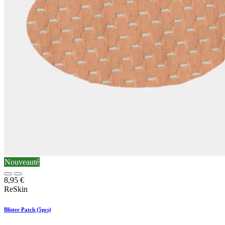
Nouveauté
8,95
€
ReSkin
Blister Patch (5pcs)