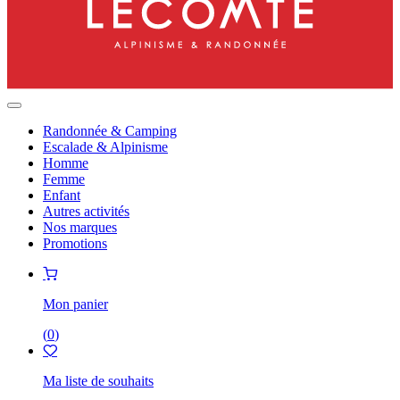
Randonnée & Camping
Escalade & Alpinisme
Homme
Femme
Enfant
Autres activités
Nos marques
Promotions
Mon panier
(
0
)
Ma liste de souhaits