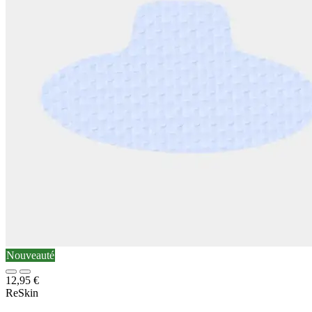
Nouveauté
12,95
€
ReSkin