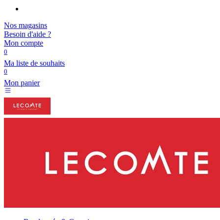
Nos magasins
Besoin d'aide ?
Mon compte
0
Ma liste de souhaits
0
Mon panier