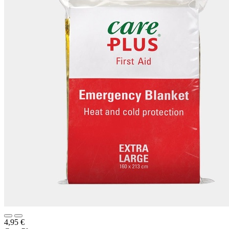
4,95
€