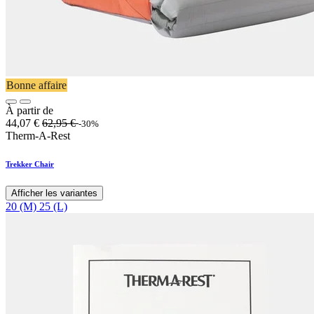
Bonne affaire
À partir de
44,07
€
62,95
€
-30%
Therm-A-Rest
Trekker Chair
Afficher les variantes
20 (M)
25 (L)