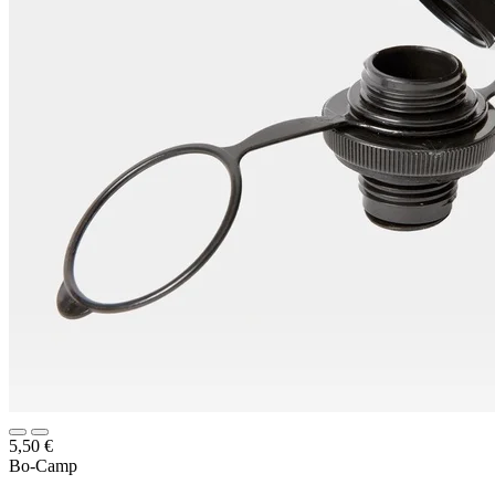
5,50
€
Bo-Camp