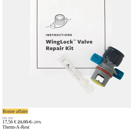
Bonne affaire
17,56
€
21,95
€
-20%
Therm-A-Rest