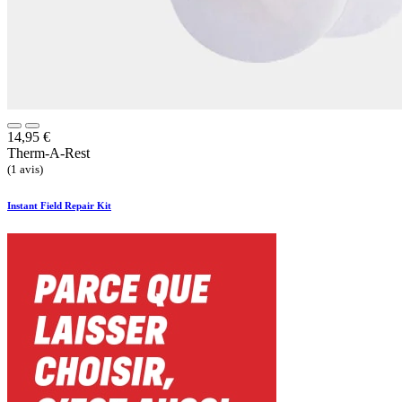
14,95
€
Therm-A-Rest
(1 avis)
Instant Field Repair Kit