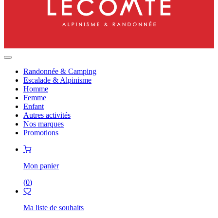
Randonnée & Camping
Escalade & Alpinisme
Homme
Femme
Enfant
Autres activités
Nos marques
Promotions
Mon panier
(
0
)
Ma liste de souhaits