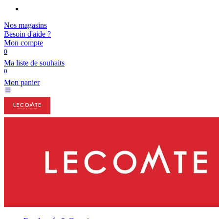
Nos magasins
Besoin d'aide ?
Mon compte
0
Ma liste de souhaits
0
Mon panier