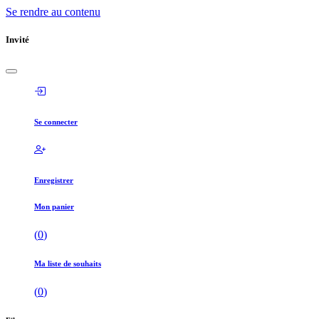
Se rendre au contenu
Invité
Se connecter
Enregistrer
Mon panier
(
0
)
Ma liste de souhaits
(
0
)