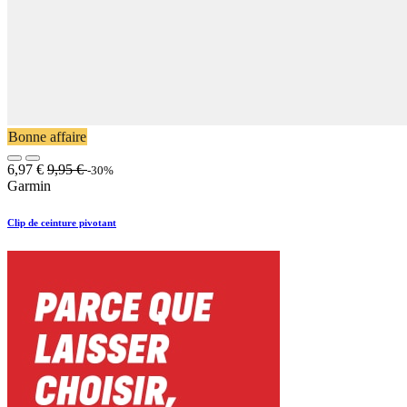
Bonne affaire
6,97
€
9,95
€
-30%
Garmin
Clip de ceinture pivotant