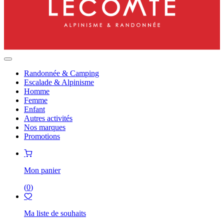
Randonnée & Camping
Escalade & Alpinisme
Homme
Femme
Enfant
Autres activités
Nos marques
Promotions
Mon panier
(
0
)
Ma liste de souhaits