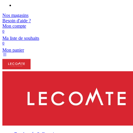
Nos magasins
Besoin d'aide ?
Mon compte
0
Ma liste de souhaits
0
Mon panier