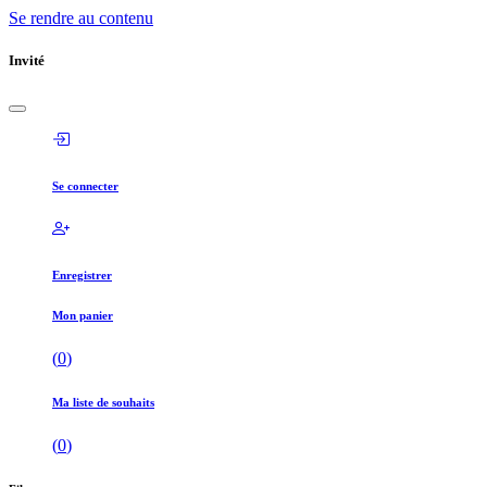
Se rendre au contenu
Invité
Se connecter
Enregistrer
Mon panier
(
0
)
Ma liste de souhaits
(
0
)