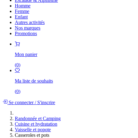
Escalade & Alpinisme
Homme
Femme
Enfant
Autres activités
Nos marques
Promotions
Mon panier
(
0
)
Ma liste de souhaits
(
0
)
Se connecter
/
S'inscrire
Randonnée et Camping
Cuisine et hydratation
Vaisselle et popote
Casseroles et pots