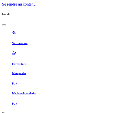
Se rendre au contenu
Invité
Se connecter
Enregistrer
Mon panier
(
0
)
Ma liste de souhaits
(
0
)