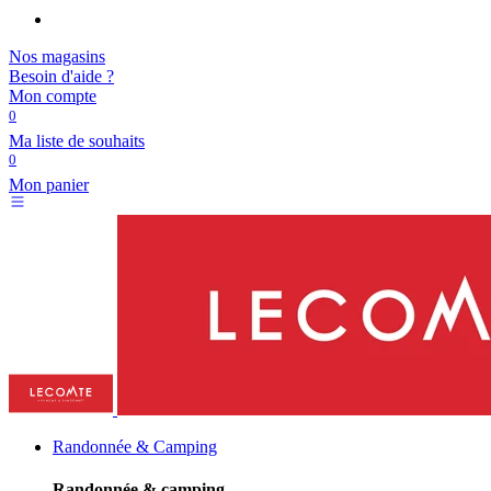
Nos magasins
Besoin d'aide ?
Mon compte
0
Ma liste de souhaits
0
Mon panier
Randonnée & Camping
Randonnée & camping