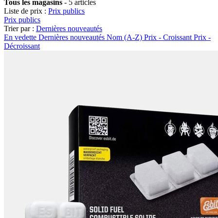
Tous les magasins
-
5 articles
Liste de prix :
Prix publics
Prix publics
Trier par :
Dernières nouveautés
En vedette
Dernières nouveautés
Nom (A-Z)
Prix - Croissant
Prix -
Décroissant