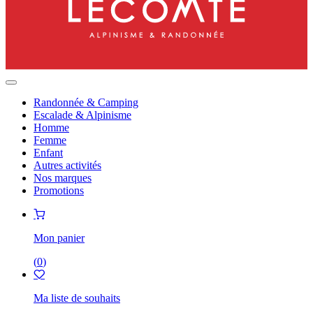
Randonnée & Camping
Escalade & Alpinisme
Homme
Femme
Enfant
Autres activités
Nos marques
Promotions
Mon panier
(
0
)
Ma liste de souhaits