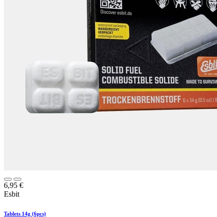
6,95
€
Esbit
Tablets 14g (6pcs)