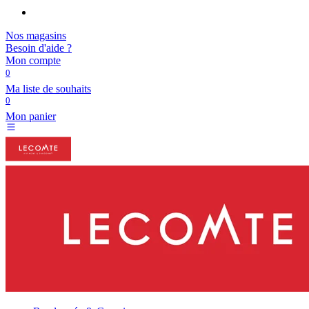
Nos magasins
Besoin d'aide ?
Mon compte
0
Ma liste de souhaits
0
Mon panier