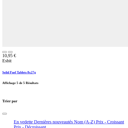
10,95
€
Esbit
Solid Fuel Tablets 8x27g
Affichage
5
de 5 Résultats
Trier par
En vedette
Dernières nouveautés
Nom (A-Z)
Prix - Croissant
Prix - Décroissant