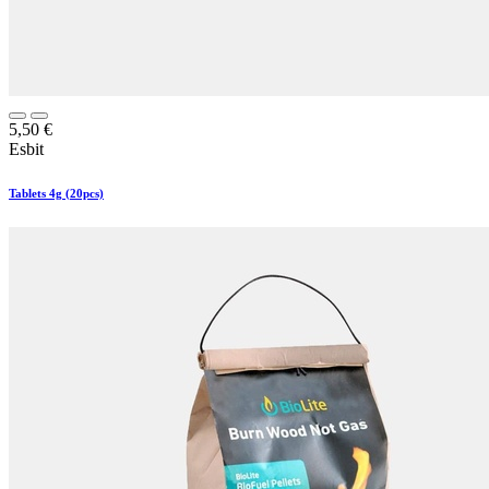
5,50
€
Esbit
Tablets 4g (20pcs)