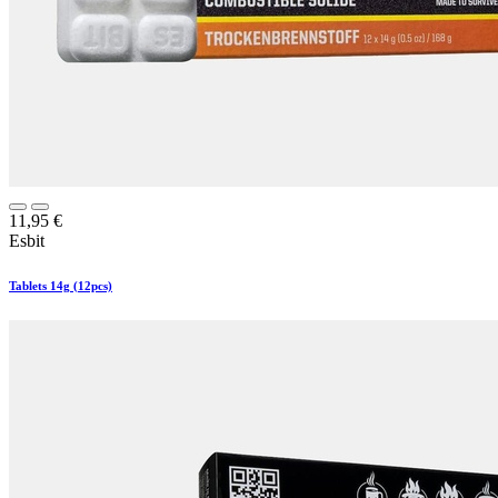
11,95
€
Esbit
Tablets 14g (12pcs)