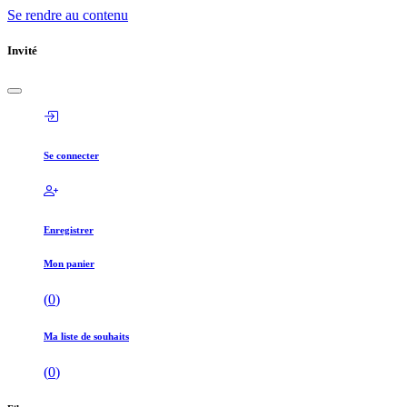
Se rendre au contenu
Invité
Se connecter
Enregistrer
Mon panier
(
0
)
Ma liste de souhaits
(
0
)