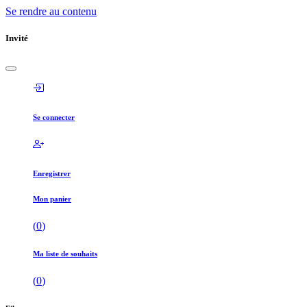
Se rendre au contenu
Invité
Se connecter
Enregistrer
Mon panier
(
0
)
Ma liste de souhaits
(
0
)