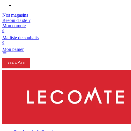
Nos magasins
Besoin d'aide ?
Mon compte
0
Ma liste de souhaits
0
Mon panier