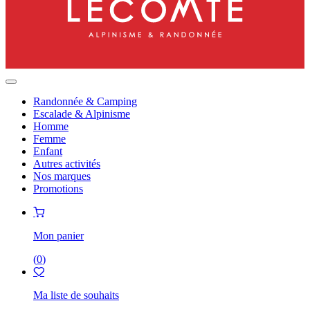
Randonnée & Camping
Escalade & Alpinisme
Homme
Femme
Enfant
Autres activités
Nos marques
Promotions
Mon panier
(
0
)
Ma liste de souhaits