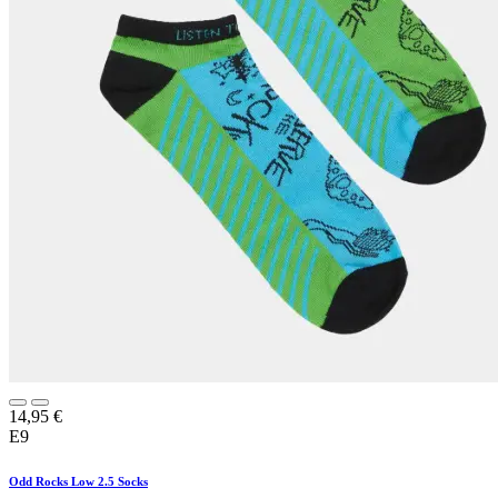
14,95
€
E9
Odd Rocks Low 2.5 Socks