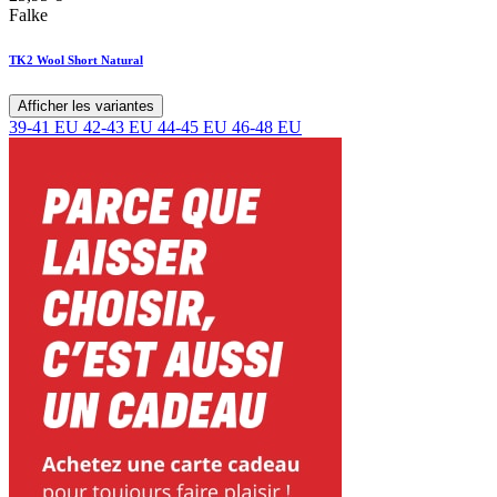
Falke
TK2 Wool Short Natural
Afficher les variantes
39-41 EU
42-43 EU
44-45 EU
46-48 EU