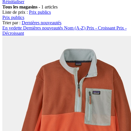
Réinitialiser
Tous les magasins
-
1 articles
Liste de prix :
Prix publics
Prix publics
Trier par :
Dernières nouveautés
En vedette
Dernières nouveautés
Nom (A-Z)
Prix - Croissant
Prix -
Décroissant