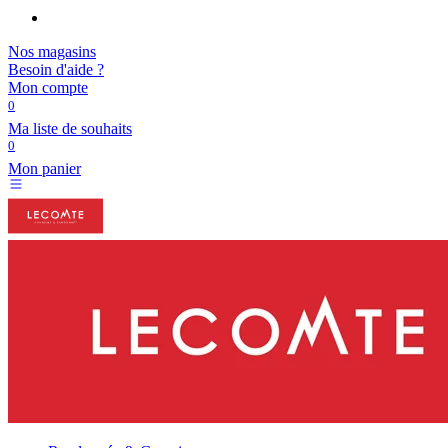
Nos magasins
Besoin d'aide ?
Mon compte
0
Ma liste de souhaits
0
Mon panier