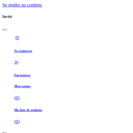
Se rendre au contenu
Invité
Se connecter
Enregistrer
Mon panier
(
0
)
Ma liste de souhaits
(
0
)