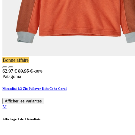
Bonne affaire
62,97
€
89,95
€
-30%
Patagonia
Microdini 1/2 Zip Pullover Kids Coho Coral
Afficher les variantes
M
Affichage
1
de 1 Résultats