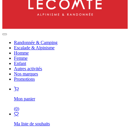
Randonnée & Camping
Escalade & Alpinisme
Homme
Femme
Enfant
Autres activités
Nos marques
Promotions
Mon panier
(
0
)
Ma liste de souhaits