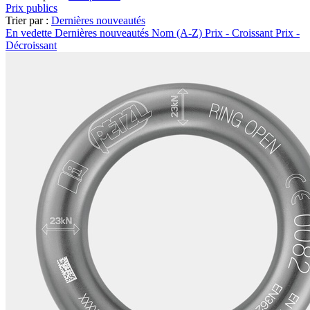
Prix publics
Trier par :
Dernières nouveautés
En vedette
Dernières nouveautés
Nom (A-Z)
Prix - Croissant
Prix -
Décroissant