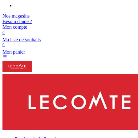
Nos magasins
Besoin d'aide ?
Mon compte
0
Ma liste de souhaits
0
Mon panier