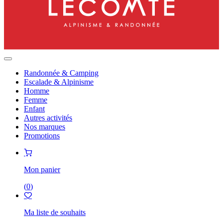
Randonnée & Camping
Escalade & Alpinisme
Homme
Femme
Enfant
Autres activités
Nos marques
Promotions
Mon panier
(
0
)
Ma liste de souhaits