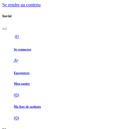
Se rendre au contenu
Invité
Se connecter
Enregistrer
Mon panier
(
0
)
Ma liste de souhaits
(
0
)