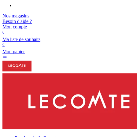
Nos magasins
Besoin d'aide ?
Mon compte
0
Ma liste de souhaits
0
Mon panier