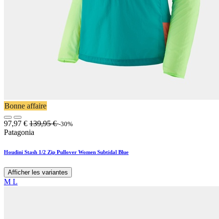
Bonne affaire
97,97
€
139,95
€
-30%
Patagonia
Houdini Stash 1/2 Zip Pullover Women Subtidal Blue
Afficher les variantes
M
L