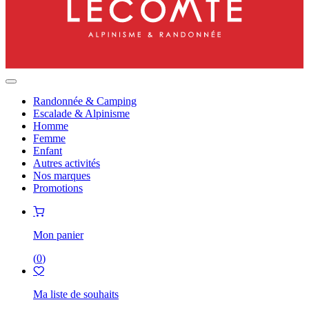
Randonnée & Camping
Escalade & Alpinisme
Homme
Femme
Enfant
Autres activités
Nos marques
Promotions
Mon panier
(
0
)
Ma liste de souhaits