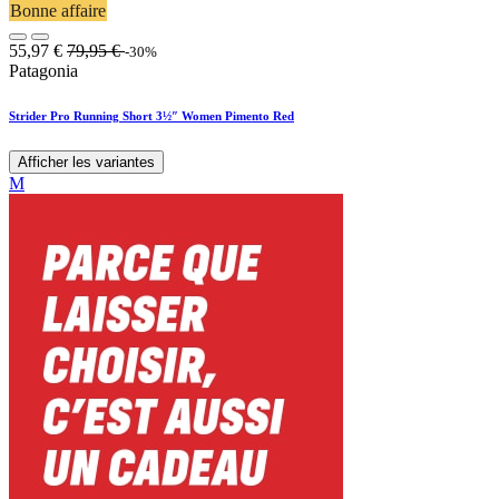
Bonne affaire
55,97
€
79,95
€
-30%
Patagonia
Strider Pro Running Short 3½″ Women Pimento Red
Afficher les variantes
M