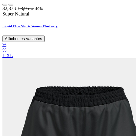
32,37
€
53,95
€
-40%
Super Natural
Liquid Flow Shorts Women Blueberry
Afficher les variantes
%
%
L
XL