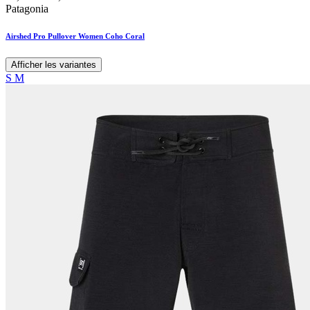
Patagonia
Airshed Pro Pullover Women Coho Coral
Afficher les variantes
S
M