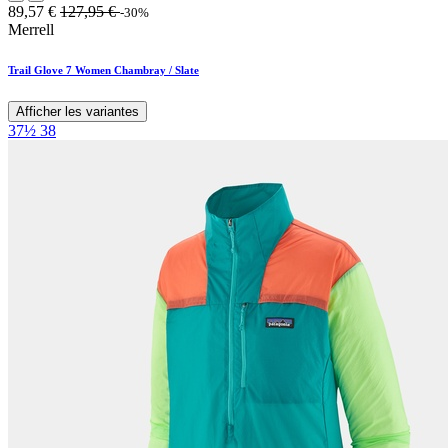
89,57
€
127,95
€
-30%
Merrell
Trail Glove 7 Women Chambray / Slate
Afficher les variantes
37½
38