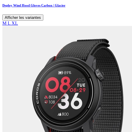
Deploy Wind Hood Gloves Carbon / Glacier
Afficher les variantes
M
L
XL