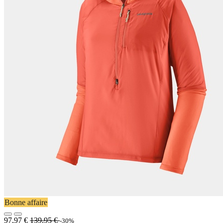
Bonne affaire
97,97
€
139,95
€
-30%