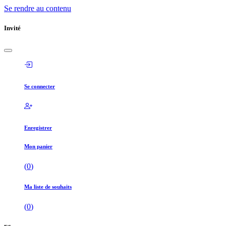
Se rendre au contenu
Invité
Se connecter
Enregistrer
Mon panier
(
0
)
Ma liste de souhaits
(
0
)