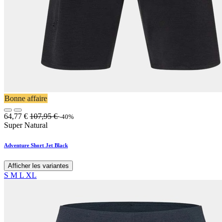
Bonne affaire
64,77
€
107,95
€
-40%
Super Natural
Adventure Short Jet Black
Afficher les variantes
S
M
L
XL