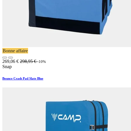
Bonne affaire
269,06
€
298,95
€
-10%
Snap
Bounce Crash Pad Slate Blue