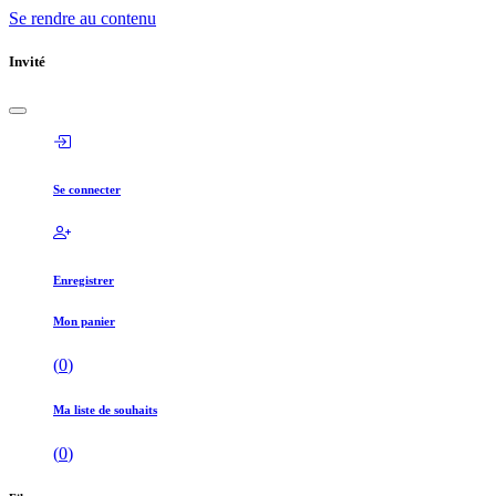
Se rendre au contenu
Invité
Se connecter
Enregistrer
Mon panier
(
0
)
Ma liste de souhaits
(
0
)