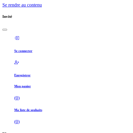
Se rendre au contenu
Invité
Se connecter
Enregistrer
Mon panier
(
0
)
Ma liste de souhaits
(
0
)