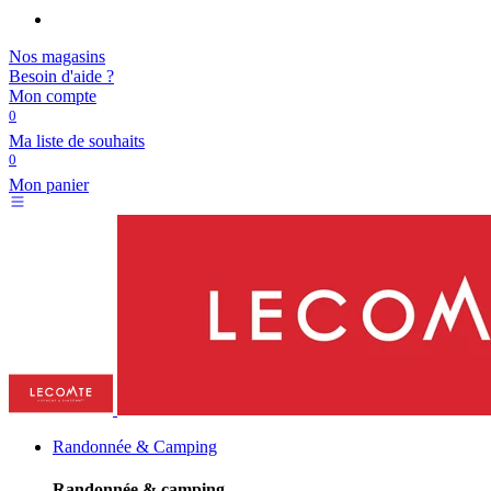
Nos magasins
Besoin d'aide ?
Mon compte
0
Ma liste de souhaits
0
Mon panier
Randonnée & Camping
Randonnée & camping