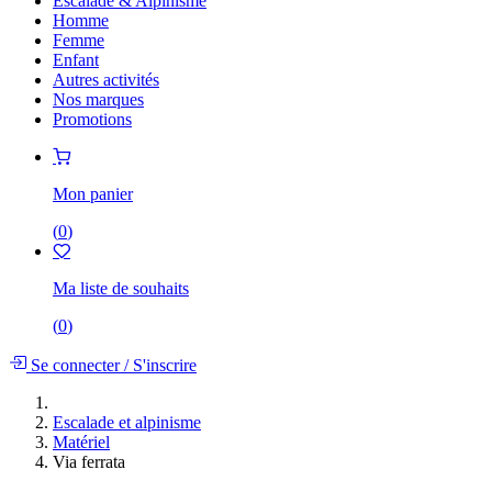
Escalade & Alpinisme
Homme
Femme
Enfant
Autres activités
Nos marques
Promotions
Mon panier
(
0
)
Ma liste de souhaits
(
0
)
Se connecter
/
S'inscrire
Escalade et alpinisme
Matériel
Via ferrata