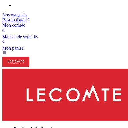
Nos magasins
Besoin d'aide ?
Mon compte
0
Ma liste de souhaits
0
Mon panier