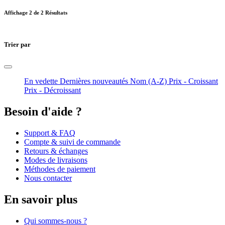
Affichage
2
de 2 Résultats
Trier par
En vedette
Dernières nouveautés
Nom (A-Z)
Prix - Croissant
Prix - Décroissant
Besoin d'aide ?
Support & FAQ
Compte & suivi de commande
Retours & échanges
Modes de livraisons
Méthodes de paiement
Nous contacter
En savoir plus
Qui sommes-nous ?