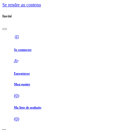
Se rendre au contenu
Invité
Se connecter
Enregistrer
Mon panier
(
0
)
Ma liste de souhaits
(
0
)