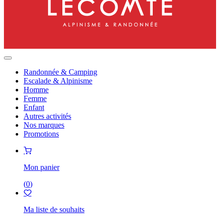
Randonnée & Camping
Escalade & Alpinisme
Homme
Femme
Enfant
Autres activités
Nos marques
Promotions
Mon panier
(
0
)
Ma liste de souhaits