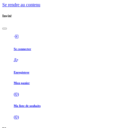
Se rendre au contenu
Invité
Se connecter
Enregistrer
Mon panier
(
0
)
Ma liste de souhaits
(
0
)