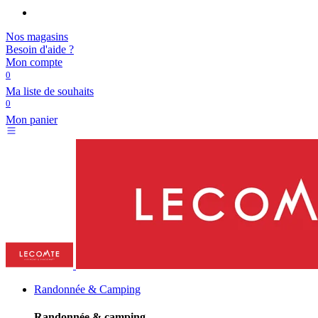
Nos magasins
Besoin d'aide ?
Mon compte
0
Ma liste de souhaits
0
Mon panier
Randonnée & Camping
Randonnée & camping