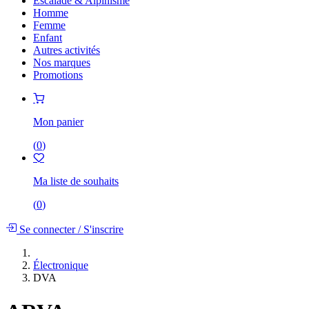
Escalade & Alpinisme
Homme
Femme
Enfant
Autres activités
Nos marques
Promotions
Mon panier
(
0
)
Ma liste de souhaits
(
0
)
Se connecter
/
S'inscrire
Électronique
DVA