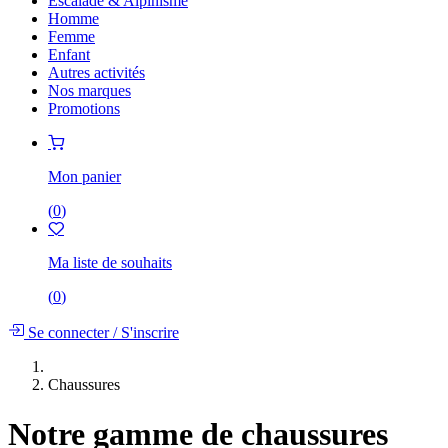
Escalade & Alpinisme
Homme
Femme
Enfant
Autres activités
Nos marques
Promotions
Mon panier
(
0
)
Ma liste de souhaits
(
0
)
Se connecter
/
S'inscrire
Chaussures
Notre gamme de chaussures