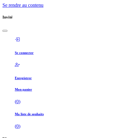
Se rendre au contenu
Invité
Se connecter
Enregistrer
Mon panier
(
0
)
Ma liste de souhaits
(
0
)