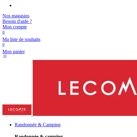
Nos magasins
Besoin d'aide ?
Mon compte
0
Ma liste de souhaits
0
Mon panier
Randonnée & Camping
Randonnée & camping