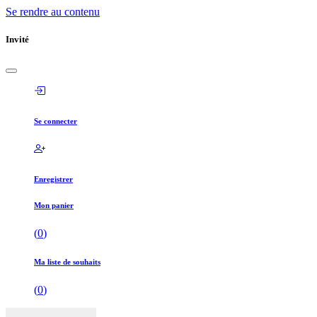
Se rendre au contenu
Invité
Se connecter
Enregistrer
Mon panier
(
0
)
Ma liste de souhaits
(
0
)