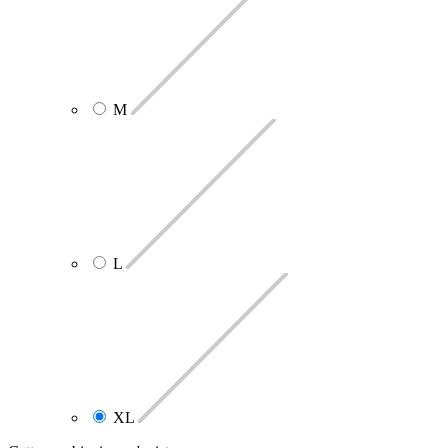
M
L
XL