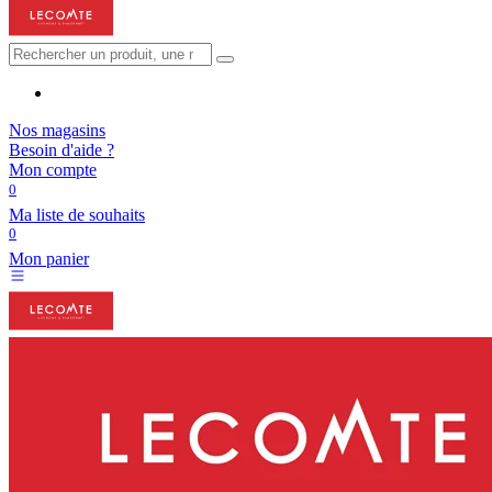
Nos magasins
Besoin d'aide ?
Mon compte
0
Ma liste de souhaits
0
Mon panier