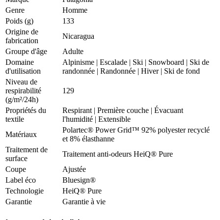
Genre
Homme
Poids (g)
133
Origine de
Nicaragua
fabrication
Groupe d'âge
Adulte
Domaine
Alpinisme
|
Escalade
|
Ski
|
Snowboard
|
Ski de
d'utilisation
randonnée
|
Randonnée
|
Hiver
|
Ski de fond
Niveau de
respirabilité
129
(g/m²/24h)
Propriétés du
Respirant
|
Première couche
|
Évacuant
textile
l'humidité
|
Extensible
Polartec® Power Grid™ 92% polyester recyclé
Matériaux
et 8% élasthanne
Traitement de
Traitement anti-odeurs HeiQ® Pure
surface
Coupe
Ajustée
Label éco
Bluesign®
Technologie
HeiQ® Pure
Garantie
Garantie à vie