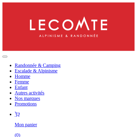
Randonnée & Camping
Escalade & Alpinisme
Homme
Femme
Enfant
Autres activités
Nos marques
Promotions
Mon panier
(
0
)