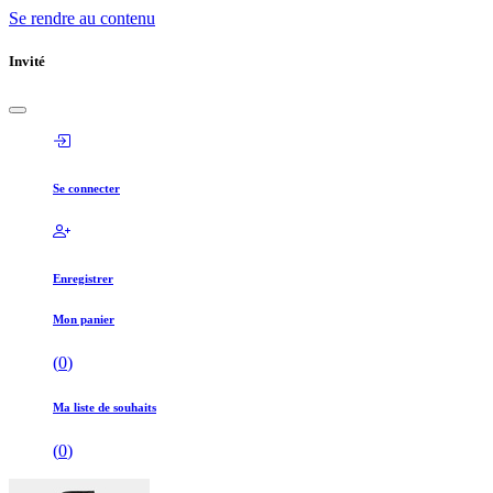
Se rendre au contenu
Invité
Se connecter
Enregistrer
Mon panier
(
0
)
Ma liste de souhaits
(
0
)