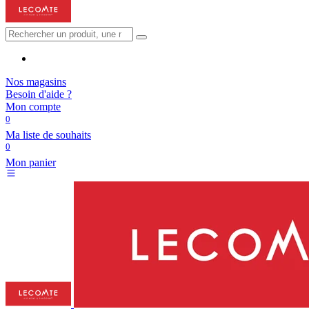
Nos magasins
Besoin d'aide ?
Mon compte
0
Ma liste de souhaits
0
Mon panier