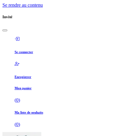
Se rendre au contenu
Invité
Se connecter
Enregistrer
Mon panier
(
0
)
Ma liste de souhaits
(
0
)