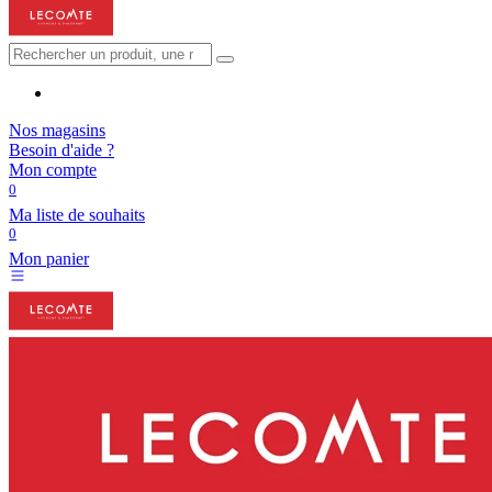
Nos magasins
Besoin d'aide ?
Mon compte
0
Ma liste de souhaits
0
Mon panier