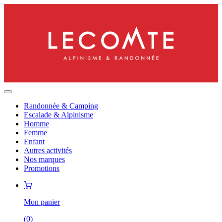
Randonnée & Camping
Escalade & Alpinisme
Homme
Femme
Enfant
Autres activités
Nos marques
Promotions
Mon panier
(
0
)