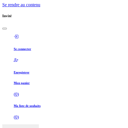
Se rendre au contenu
Invité
Se connecter
Enregistrer
Mon panier
(
0
)
Ma liste de souhaits
(
0
)