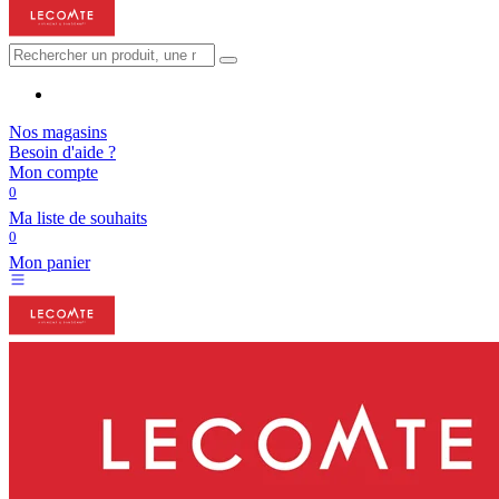
Nos magasins
Besoin d'aide ?
Mon compte
0
Ma liste de souhaits
0
Mon panier