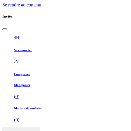
Se rendre au contenu
Invité
Se connecter
Enregistrer
Mon panier
(
0
)
Ma liste de souhaits
(
0
)