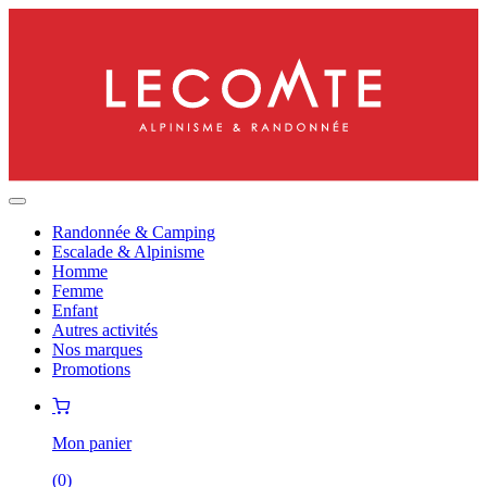
Randonnée & Camping
Escalade & Alpinisme
Homme
Femme
Enfant
Autres activités
Nos marques
Promotions
Mon panier
(
0
)