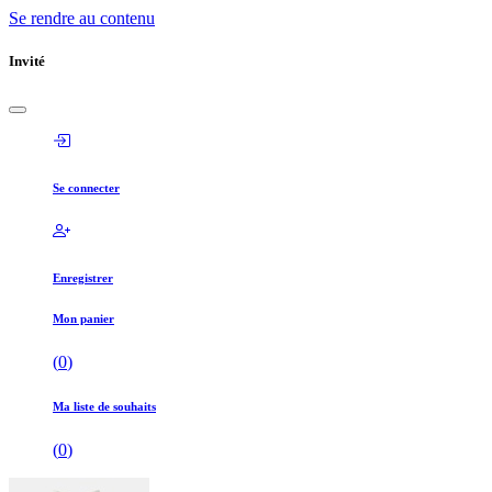
Se rendre au contenu
Invité
Se connecter
Enregistrer
Mon panier
(
0
)
Ma liste de souhaits
(
0
)