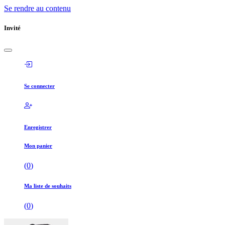
Se rendre au contenu
Invité
Se connecter
Enregistrer
Mon panier
(
0
)
Ma liste de souhaits
(
0
)