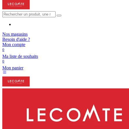
Nos magasins
Besoin d'aide ?
Mon compte
0
Ma liste de souhaits
0
Mon panier