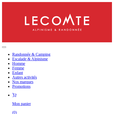
Randonnée & Camping
Escalade & Alpinisme
Homme
Femme
Enfant
Autres activités
Nos marques
Promotions
Mon panier
(
0
)