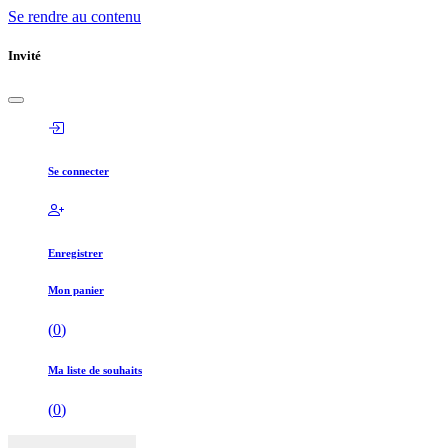
Se rendre au contenu
Invité
Se connecter
Enregistrer
Mon panier
(
0
)
Ma liste de souhaits
(
0
)