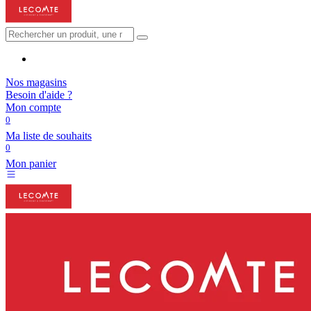
Nos magasins
Besoin d'aide ?
Mon compte
0
Ma liste de souhaits
0
Mon panier