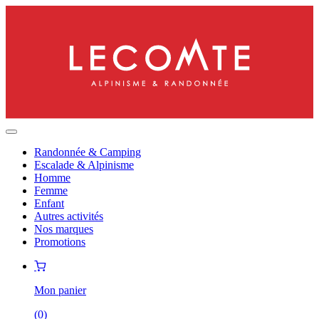
Randonnée & Camping
Escalade & Alpinisme
Homme
Femme
Enfant
Autres activités
Nos marques
Promotions
Mon panier
(
0
)