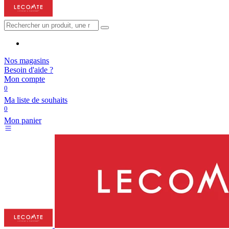
Nos magasins
Besoin d'aide ?
Mon compte
0
Ma liste de souhaits
0
Mon panier