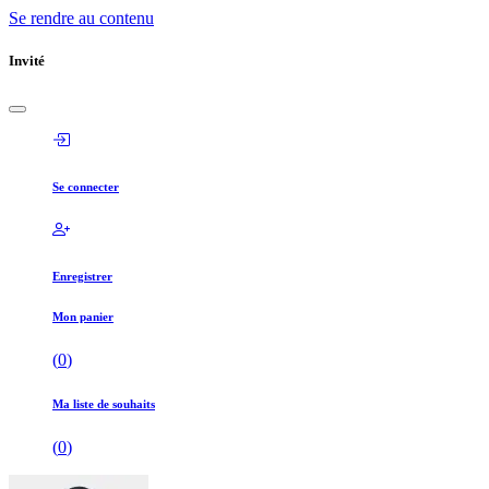
Se rendre au contenu
Invité
Se connecter
Enregistrer
Mon panier
(
0
)
Ma liste de souhaits
(
0
)