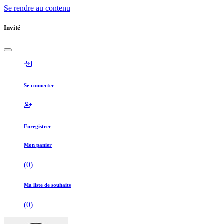
Se rendre au contenu
Invité
Se connecter
Enregistrer
Mon panier
(
0
)
Ma liste de souhaits
(
0
)