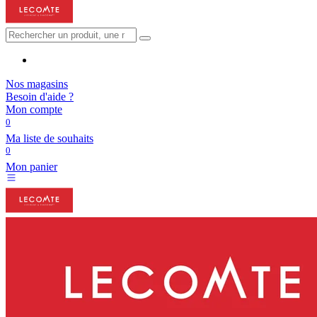
Nos magasins
Besoin d'aide ?
Mon compte
0
Ma liste de souhaits
0
Mon panier