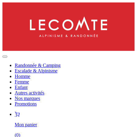
Randonnée & Camping
Escalade & Alpinisme
Homme
Femme
Enfant
Autres activités
Nos marques
Promotions
Mon panier
(
0
)