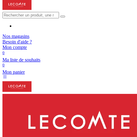
Nos magasins
Besoin d'aide ?
Mon compte
0
Ma liste de souhaits
0
Mon panier