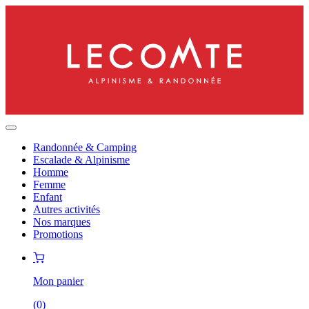
Randonnée & Camping
Escalade & Alpinisme
Homme
Femme
Enfant
Autres activités
Nos marques
Promotions
Mon panier
(
0
)