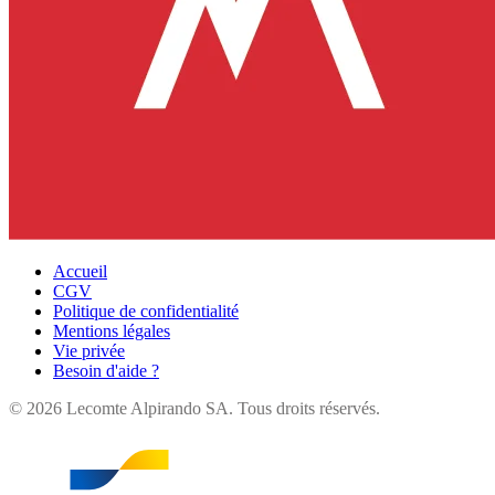
Accueil
CGV
Politique de confidentialité
Mentions légales
Vie privée
Besoin d'aide ?
©
2026
Lecomte Alpirando SA. Tous droits réservés.