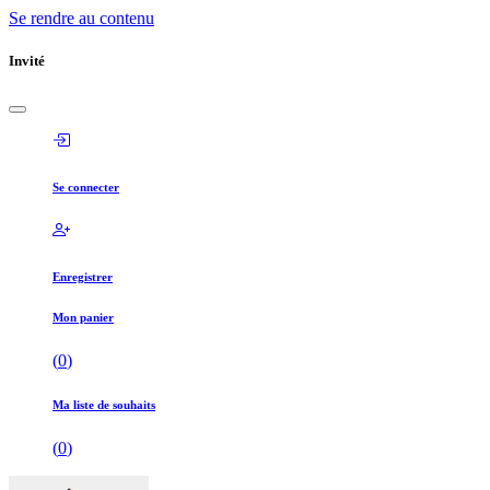
Se rendre au contenu
Invité
Se connecter
Enregistrer
Mon panier
(
0
)
Ma liste de souhaits
(
0
)