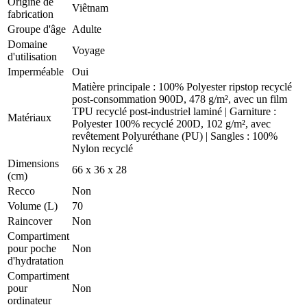
Origine de
Viêtnam
fabrication
Groupe d'âge
Adulte
Domaine
Voyage
d'utilisation
Imperméable
Oui
Matière principale : 100% Polyester ripstop recyclé
post-consommation 900D, 478 g/m², avec un film
TPU recyclé post-industriel laminé | Garniture :
Matériaux
Polyester 100% recyclé 200D, 102 g/m², avec
revêtement Polyuréthane (PU) | Sangles : 100%
Nylon recyclé
Dimensions
66 x 36 x 28
(cm)
Recco
Non
Volume (L)
70
Raincover
Non
Compartiment
pour poche
Non
d'hydratation
Compartiment
pour
Non
ordinateur