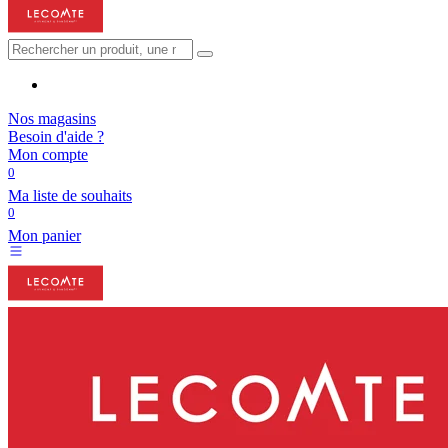
Nos magasins
Besoin d'aide ?
Mon compte
0
Ma liste de souhaits
0
Mon panier