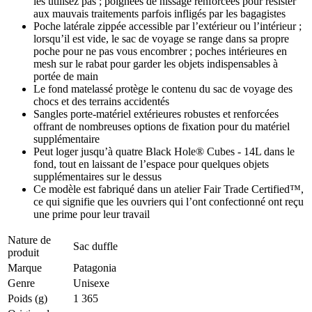
les utilisez pas ; poignées de hissage renforcées pour résister
aux mauvais traitements parfois infligés par les bagagistes
Poche latérale zippée accessible par l’extérieur ou l’intérieur ;
lorsqu’il est vide, le sac de voyage se range dans sa propre
poche pour ne pas vous encombrer ; poches intérieures en
mesh sur le rabat pour garder les objets indispensables à
portée de main
Le fond matelassé protège le contenu du sac de voyage des
chocs et des terrains accidentés
Sangles porte-matériel extérieures robustes et renforcées
offrant de nombreuses options de fixation pour du matériel
supplémentaire
Peut loger jusqu’à quatre Black Hole® Cubes - 14L dans le
fond, tout en laissant de l’espace pour quelques objets
supplémentaires sur le dessus
Ce modèle est fabriqué dans un atelier Fair Trade Certified™,
ce qui signifie que les ouvriers qui l’ont confectionné ont reçu
une prime pour leur travail
Nature de
Sac duffle
produit
Marque
Patagonia
Genre
Unisexe
Poids (g)
1 365