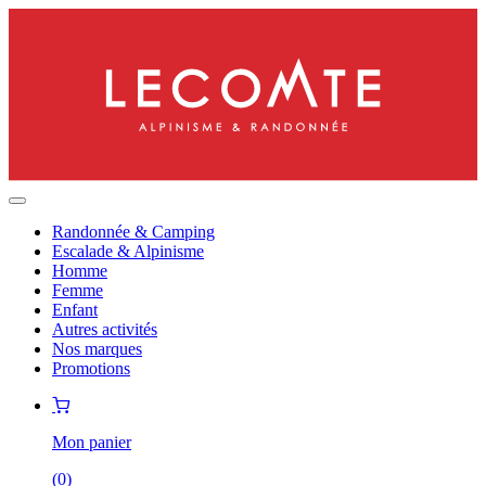
Randonnée & Camping
Escalade & Alpinisme
Homme
Femme
Enfant
Autres activités
Nos marques
Promotions
Mon panier
(
0
)