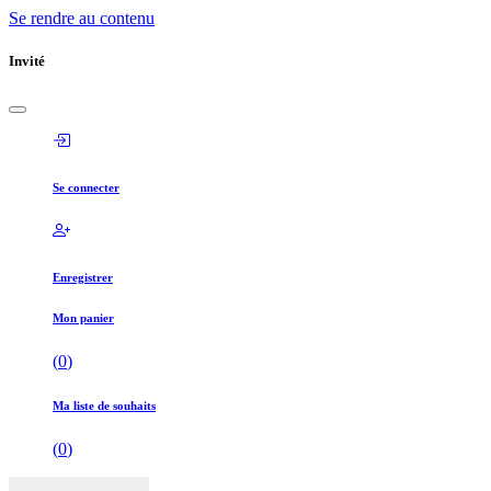
Se rendre au contenu
Invité
Se connecter
Enregistrer
Mon panier
(
0
)
Ma liste de souhaits
(
0
)