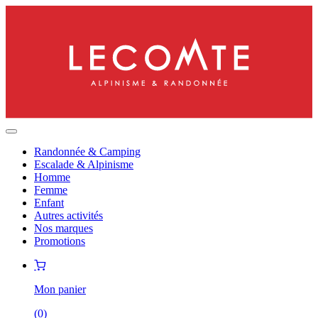
Randonnée & Camping
Escalade & Alpinisme
Homme
Femme
Enfant
Autres activités
Nos marques
Promotions
Mon panier
(
0
)