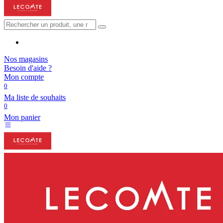
Nos magasins
Besoin d'aide ?
Mon compte
0
Ma liste de souhaits
0
Mon panier