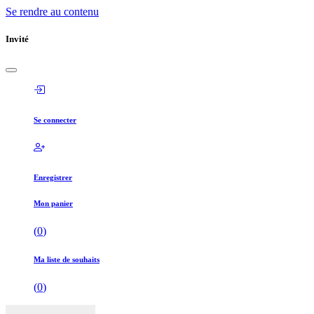
Se rendre au contenu
Invité
Se connecter
Enregistrer
Mon panier
(
0
)
Ma liste de souhaits
(
0
)