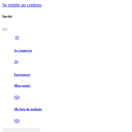
Se rendre au contenu
Invité
Se connecter
Enregistrer
Mon panier
(
0
)
Ma liste de souhaits
(
0
)