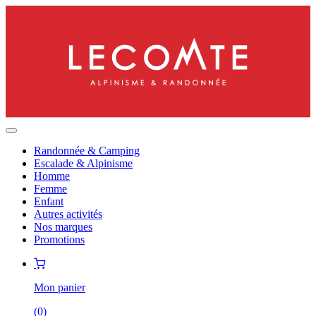
Randonnée & Camping
Escalade & Alpinisme
Homme
Femme
Enfant
Autres activités
Nos marques
Promotions
Mon panier
(
0
)