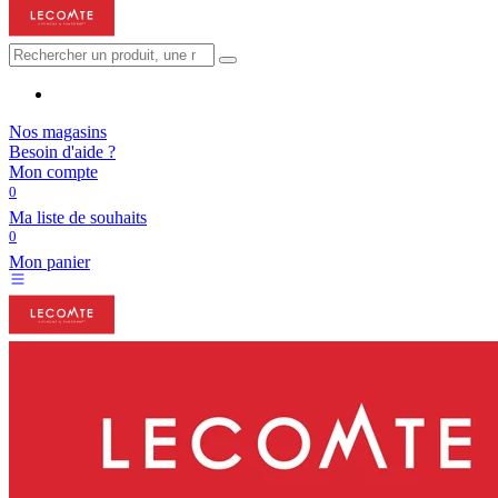
Nos magasins
Besoin d'aide ?
Mon compte
0
Ma liste de souhaits
0
Mon panier