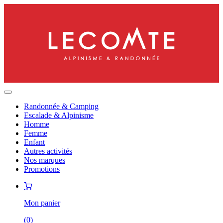
Randonnée & Camping
Escalade & Alpinisme
Homme
Femme
Enfant
Autres activités
Nos marques
Promotions
Mon panier
(
0
)