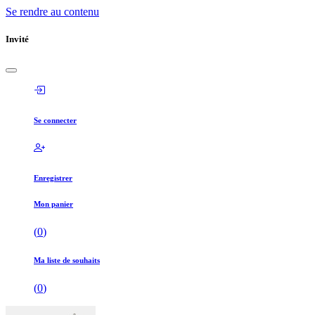
Se rendre au contenu
Invité
Se connecter
Enregistrer
Mon panier
(
0
)
Ma liste de souhaits
(
0
)