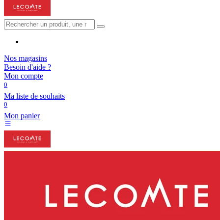
Nos magasins
Besoin d'aide ?
Mon compte
0
Ma liste de souhaits
0
Mon panier