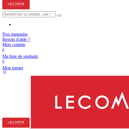
Nos magasins
Besoin d'aide ?
Mon compte
0
Ma liste de souhaits
0
Mon panier