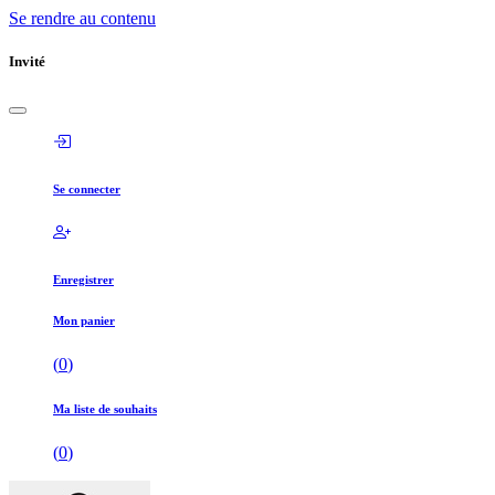
Se rendre au contenu
Invité
Se connecter
Enregistrer
Mon panier
(
0
)
Ma liste de souhaits
(
0
)