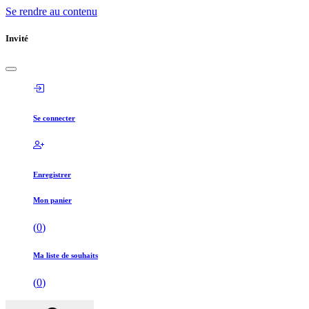
Se rendre au contenu
Invité
Se connecter
Enregistrer
Mon panier
(
0
)
Ma liste de souhaits
(
0
)