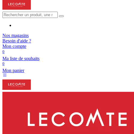
Nos magasins
Besoin d'aide ?
Mon compte
0
Ma liste de souhaits
0
Mon panier