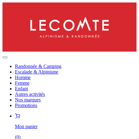
Randonnée & Camping
Escalade & Alpinisme
Homme
Femme
Enfant
Autres activités
Nos marques
Promotions
Mon panier
(
0
)