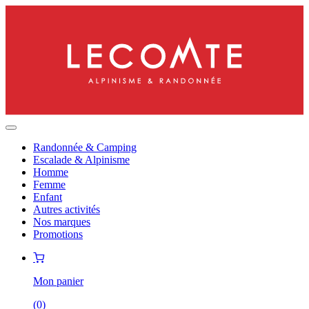
Randonnée & Camping
Escalade & Alpinisme
Homme
Femme
Enfant
Autres activités
Nos marques
Promotions
Mon panier
(
0
)