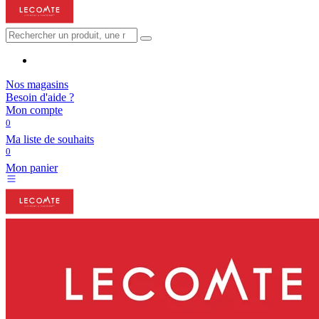
Nos magasins
Besoin d'aide ?
Mon compte
0
Ma liste de souhaits
0
Mon panier