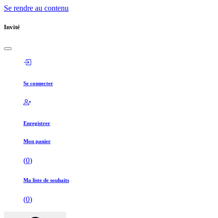
Se rendre au contenu
Invité
Se connecter
Enregistrer
Mon panier
(
0
)
Ma liste de souhaits
(
0
)