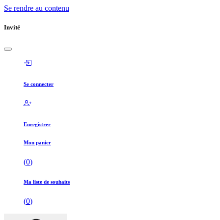
Se rendre au contenu
Invité
Se connecter
Enregistrer
Mon panier
(
0
)
Ma liste de souhaits
(
0
)