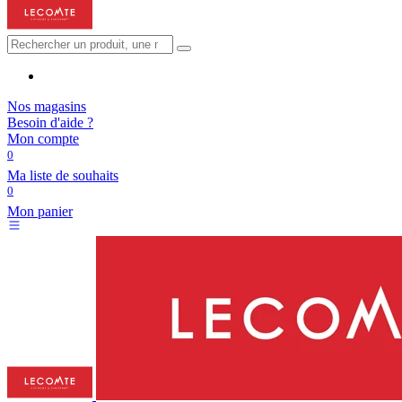
Nos magasins
Besoin d'aide ?
Mon compte
0
Ma liste de souhaits
0
Mon panier