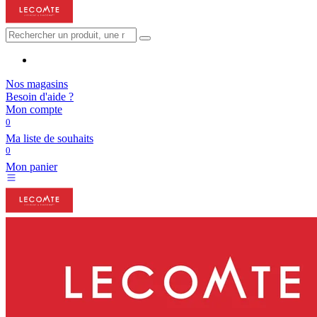
Nos magasins
Besoin d'aide ?
Mon compte
0
Ma liste de souhaits
0
Mon panier