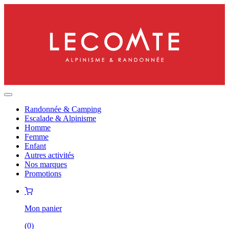
Randonnée & Camping
Escalade & Alpinisme
Homme
Femme
Enfant
Autres activités
Nos marques
Promotions
Mon panier
(
0
)