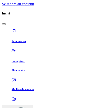
Se rendre au contenu
Invité
Se connecter
Enregistrer
Mon panier
(
0
)
Ma liste de souhaits
(
0
)