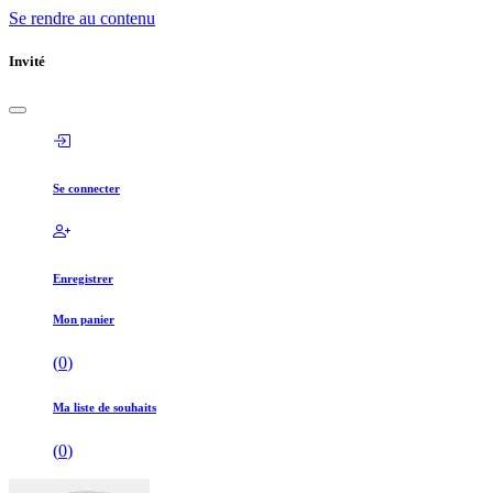
Se rendre au contenu
Invité
Se connecter
Enregistrer
Mon panier
(
0
)
Ma liste de souhaits
(
0
)