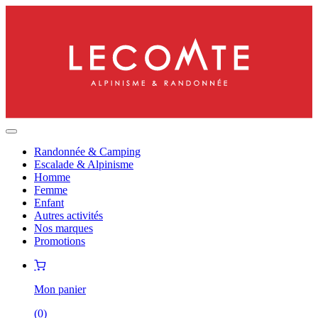
Randonnée & Camping
Escalade & Alpinisme
Homme
Femme
Enfant
Autres activités
Nos marques
Promotions
Mon panier
(
0
)