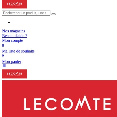
Nos magasins
Besoin d'aide ?
Mon compte
0
Ma liste de souhaits
0
Mon panier