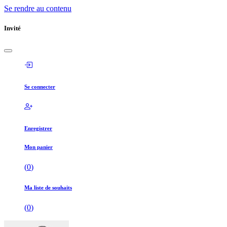
Se rendre au contenu
Invité
Se connecter
Enregistrer
Mon panier
(
0
)
Ma liste de souhaits
(
0
)