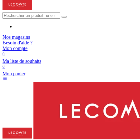
Nos magasins
Besoin d'aide ?
Mon compte
0
Ma liste de souhaits
0
Mon panier