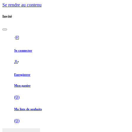
Se rendre au contenu
Invité
Se connecter
Enregistrer
Mon panier
(
0
)
Ma liste de souhaits
(
0
)