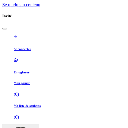
Se rendre au contenu
Invité
Se connecter
Enregistrer
Mon panier
(
0
)
Ma liste de souhaits
(
0
)