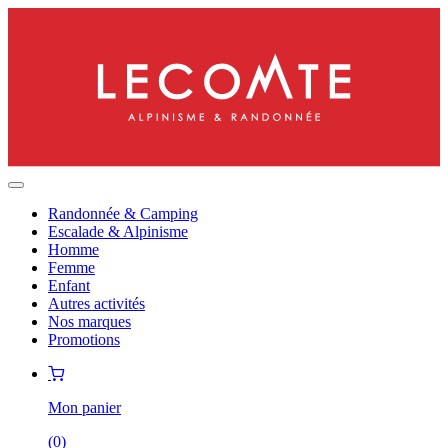
Randonnée & Camping
Escalade & Alpinisme
Homme
Femme
Enfant
Autres activités
Nos marques
Promotions
Mon panier
(
0
)