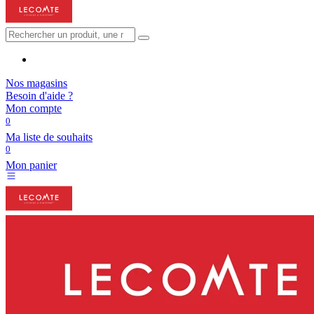
Nos magasins
Besoin d'aide ?
Mon compte
0
Ma liste de souhaits
0
Mon panier