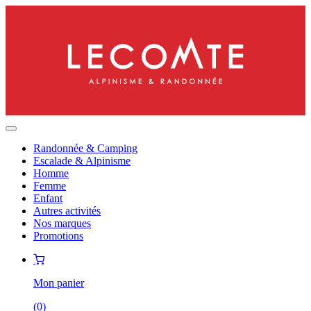
Randonnée & Camping
Escalade & Alpinisme
Homme
Femme
Enfant
Autres activités
Nos marques
Promotions
Mon panier
(
0
)