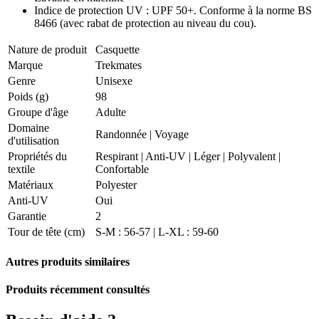
Indice de protection UV : UPF 50+. Conforme à la norme BS
8466 (avec rabat de protection au niveau du cou).
Nature de produit
Casquette
Marque
Trekmates
Genre
Unisexe
Poids (g)
98
Groupe d'âge
Adulte
Domaine
Randonnée
|
Voyage
d'utilisation
Propriétés du
Respirant
|
Anti-UV
|
Léger
|
Polyvalent
|
textile
Confortable
Matériaux
Polyester
Anti-UV
Oui
Garantie
2
Tour de tête (cm)
S-M : 56-57 | L-XL : 59-60
Autres produits similaires
Produits récemment consultés