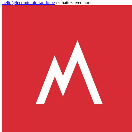
hello@lecomte-alpirando.be
/
Chattez avec nous