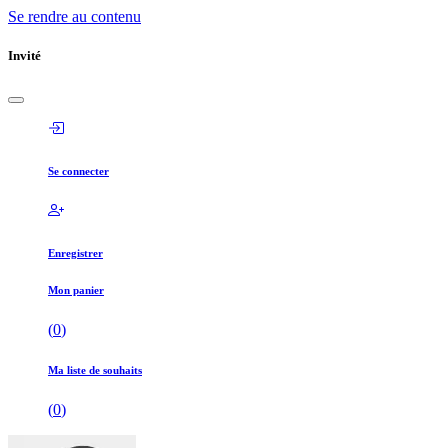
Se rendre au contenu
Invité
Se connecter
Enregistrer
Mon panier
(
0
)
Ma liste de souhaits
(
0
)