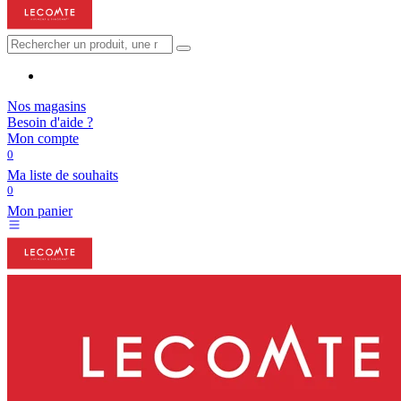
Nos magasins
Besoin d'aide ?
Mon compte
0
Ma liste de souhaits
0
Mon panier