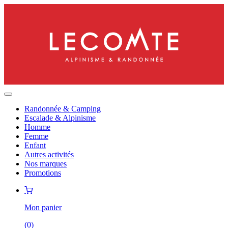
Randonnée & Camping
Escalade & Alpinisme
Homme
Femme
Enfant
Autres activités
Nos marques
Promotions
Mon panier
(
0
)