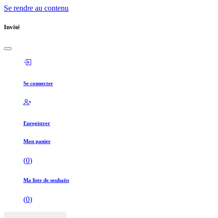
Se rendre au contenu
Invité
Se connecter
Enregistrer
Mon panier
(
0
)
Ma liste de souhaits
(
0
)