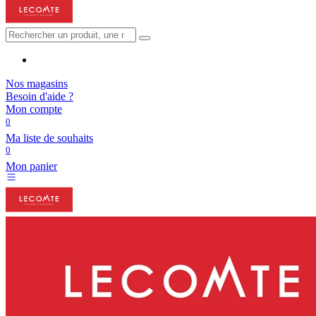
Nos magasins
Besoin d'aide ?
Mon compte
0
Ma liste de souhaits
0
Mon panier