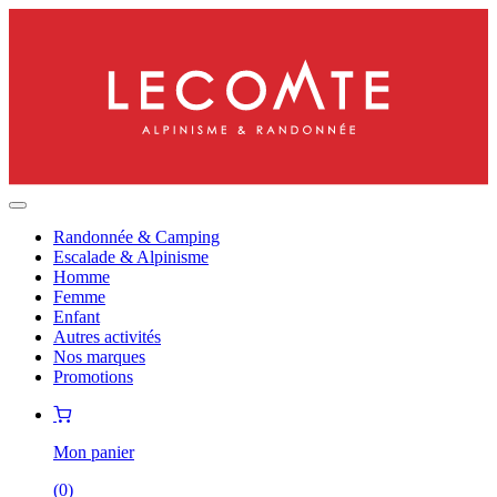
Randonnée & Camping
Escalade & Alpinisme
Homme
Femme
Enfant
Autres activités
Nos marques
Promotions
Mon panier
(
0
)