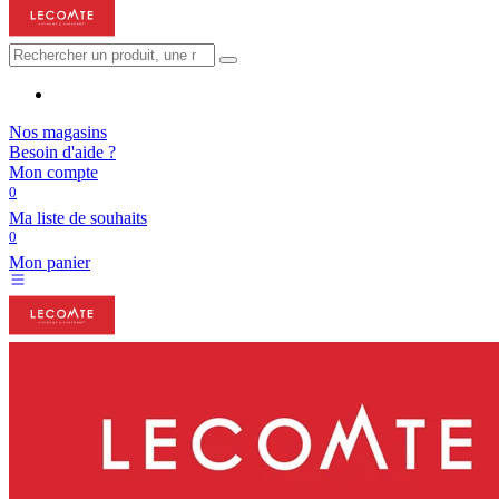
Nos magasins
Besoin d'aide ?
Mon compte
0
Ma liste de souhaits
0
Mon panier