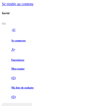
Se rendre au contenu
Invité
Se connecter
Enregistrer
Mon panier
(
0
)
Ma liste de souhaits
(
0
)