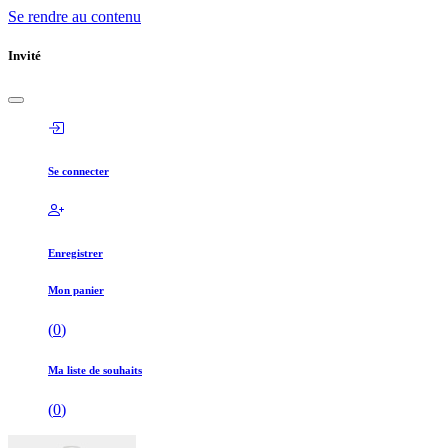
Se rendre au contenu
Invité
Se connecter
Enregistrer
Mon panier
(
0
)
Ma liste de souhaits
(
0
)