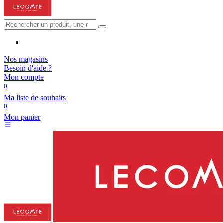
Nos magasins
Besoin d'aide ?
Mon compte
0
Ma liste de souhaits
0
Mon panier