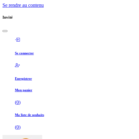
Se rendre au contenu
Invité
Se connecter
Enregistrer
Mon panier
(
0
)
Ma liste de souhaits
(
0
)