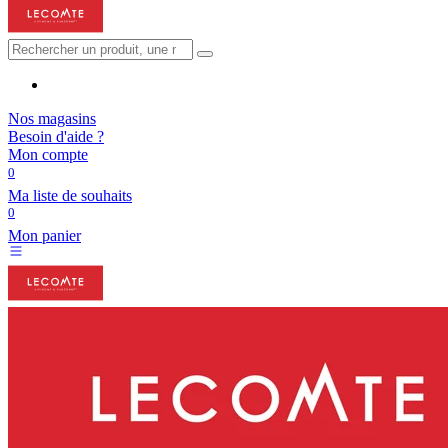
Nos magasins
Besoin d'aide ?
Mon compte
0
Ma liste de souhaits
0
Mon panier