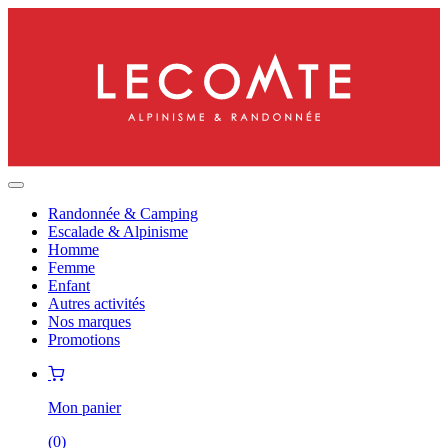
Randonnée & Camping
Escalade & Alpinisme
Homme
Femme
Enfant
Autres activités
Nos marques
Promotions
Mon panier
(
0
)