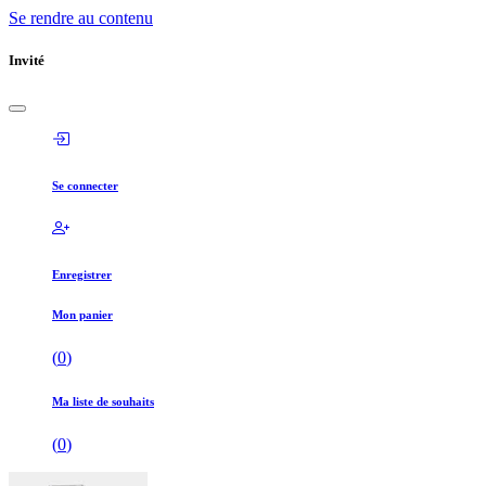
Se rendre au contenu
Invité
Se connecter
Enregistrer
Mon panier
(
0
)
Ma liste de souhaits
(
0
)