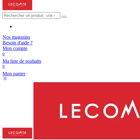
Nos magasins
Besoin d'aide ?
Mon compte
0
Ma liste de souhaits
0
Mon panier