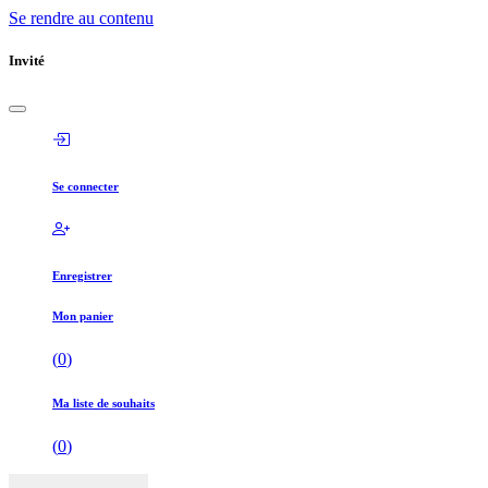
Se rendre au contenu
Invité
Se connecter
Enregistrer
Mon panier
(
0
)
Ma liste de souhaits
(
0
)