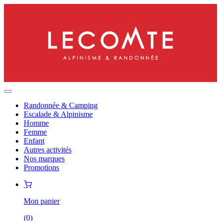
Randonnée & Camping
Escalade & Alpinisme
Homme
Femme
Enfant
Autres activités
Nos marques
Promotions
Mon panier
(
0
)