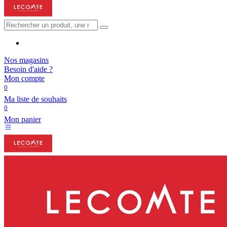
Nos magasins
Besoin d'aide ?
Mon compte
0
Ma liste de souhaits
0
Mon panier